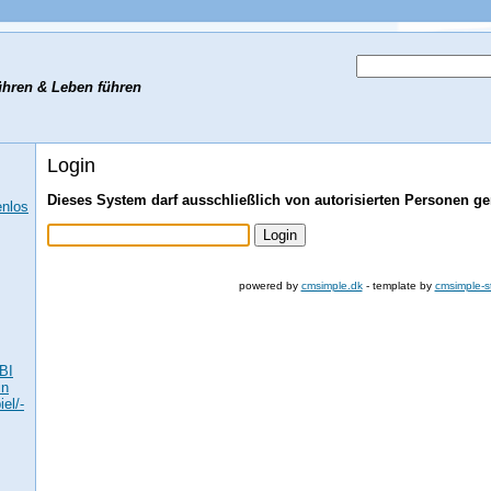
hren & Leben führen
Login
Dieses System darf ausschließlich von autorisierten Personen g
enlos
powered by
cmsimple.dk
- template by
cmsimple-s
BI
in
el/-