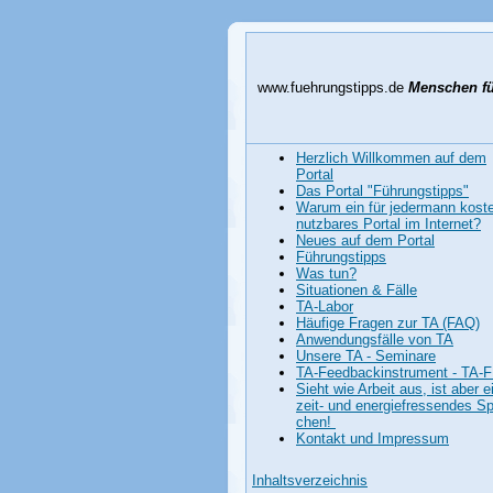
www.fuehrungstipps.de
Menschen fü
Herzlich Willkommen auf dem
Portal
Das Portal "Führungstipps"
Warum ein für jedermann kost
nutzbares Portal im Internet?
Neues auf dem Portal
Führungstipps
Was tun?
Situationen & Fälle
TA-Labor
Häufige Fragen zur TA (FAQ)
Anwendungsfälle von TA
Unsere TA - Seminare
TA-Feedbackinstrument - TA-F
Sieht wie Arbeit aus, ist aber e
zeit- und energiefressendes Spi
chen!
Kontakt und Impressum
Inhaltsverzeichnis