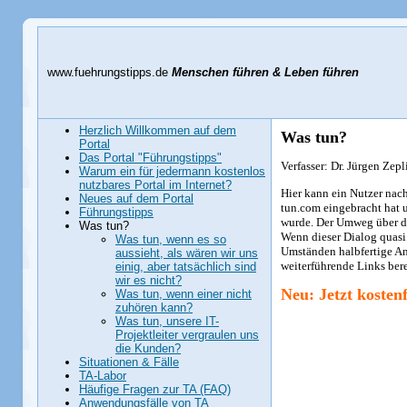
www.fuehrungstipps.de
Menschen führen & Leben führen
Herzlich Willkommen auf dem
Was tun?
Portal
Das Portal "Führungstipps"
Verfasser: Dr. Jürgen Zepl
Warum ein für jedermann kostenlos
nutzbares Portal im Internet?
Hier kann ein Nutzer nac
Neues auf dem Portal
tun.com
eingebracht hat 
Führungstipps
wurde. Der Umweg über d
Was tun?
Wenn dieser Dialog quasi
Was tun, wenn es so
Umständen halbfertige An
aussieht, als wären wir uns
weiterführende Links bere
einig, aber tatsächlich sind
wir es nicht?
Neu: Jetzt koste
Was tun, wenn einer nicht
zuhören kann?
Was tun, unsere IT-
Projektleiter vergraulen uns
die Kunden?
Situationen & Fälle
TA-Labor
Häufige Fragen zur TA (FAQ)
Anwendungsfälle von TA