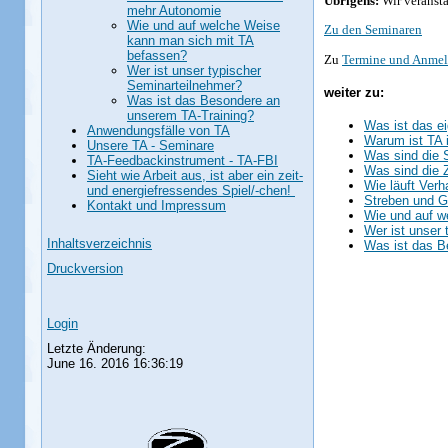
Übrigens:
Wir veranst
mehr Autonomie
Wie und auf welche Weise
Zu den Seminaren
kann man sich mit TA
befassen?
Zu
Termine und Anme
Wer ist unser typischer
Seminarteilnehmer?
weiter zu:
Was ist das Besondere an
unserem TA-Training?
Was ist das ei
Anwendungsfälle von TA
Warum ist TA
Unsere TA - Seminare
Was sind die 
TA-Feedbackinstrument - TA-FBI
Was sind die 
Sieht wie Arbeit aus, ist aber ein zeit-
Wie läuft Ver
und energiefressendes Spiel/-chen!
Streben und 
Kontakt und Impressum
Wie und auf w
Wer ist unser
Inhaltsverzeichnis
Was ist das B
Druckversion
Login
Letzte Änderung:
June 16. 2016 16:36:19