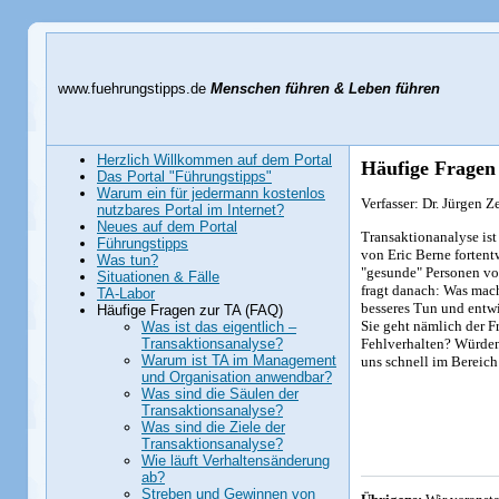
www.fuehrungstipps.de
Menschen führen & Leben führen
Herzlich Willkommen auf dem Portal
Häufige Fragen
Das Portal "Führungstipps"
Warum ein für jedermann kostenlos
Verfasser: Dr. Jürgen Z
nutzbares Portal im Internet?
Neues auf dem Portal
Transaktionanalyse ist
Führungstipps
von Eric Berne fortentw
Was tun?
"gesunde" Personen von
Situationen & Fälle
fragt danach: Was mac
TA-Labor
besseres Tun und entwi
Häufige Fragen zur TA (FAQ)
Sie geht nämlich der F
Was ist das eigentlich –
Fehlverhalten? Würden
Transaktionsanalyse?
Warum ist TA im Management
uns schnell im Bereich
und Organisation anwendbar?
Was sind die Säulen der
Transaktionsanalyse?
Was sind die Ziele der
Transaktionsanalyse?
Wie läuft Verhaltensänderung
ab?
Streben und Gewinnen von